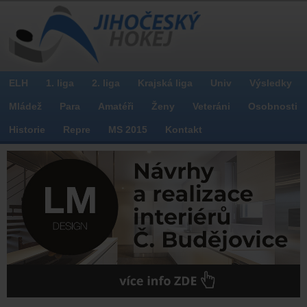
ELH
1. liga
2. liga
Krajská liga
Univ
Výsledky
Mládež
Para
Amatéři
Ženy
Veteráni
Osobnosti
Historie
Repre
MS 2015
Kontakt