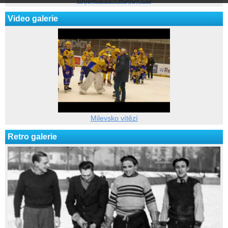
rugbycb.cz - Rugby ČB
Video galerie
Milevsko vítězí
Retro galerie