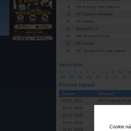
8
HK Kralupy nad Vltavou
9
HC Stadion Vrchlabí
10
HC Děčín
11
Mostečtí Lvi
12
IHC Králové Písek
13
SK Kadaň
14
HC Slovan Ústí nad Labem
Herní kola
1
2
3
4
5
6
7
8
9
10
1
26
27
28
29
30
31
32
33
Přehled zápasů
Datum
Domácí
10.01.2026
IHC Králové Píse
10.01.2026
BK Havlíčkův Bro
10.01.2026
HC Stadion Vrchl
10.01.2026
HC Příbram
Cookie ná
10.01.2026
HC Děčín