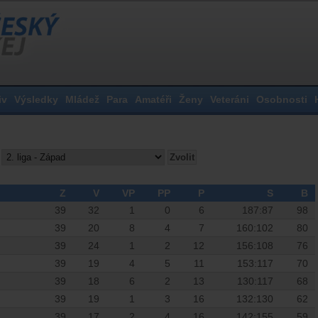
iv
Výsledky
Mládež
Para
Amatéři
Ženy
Veteráni
Osobnosti
Z
V
VP
PP
P
S
B
39
32
1
0
6
187:87
98
39
20
8
4
7
160:102
80
39
24
1
2
12
156:108
76
39
19
4
5
11
153:117
70
39
18
6
2
13
130:117
68
39
19
1
3
16
132:130
62
39
17
2
4
16
142:155
59