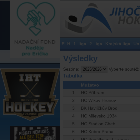
ELH
1. liga
2. liga
Krajská liga
Un
Výsledky
Sezóna:
Vyberte soutěž:
Tabulka
Mužstvo
1
HC Příbram
2
HC Wikov Hronov
3
BK Havlíčkův Brod
4
HC Milevsko 1934
5
HC Stadion Cheb
6
HC Kobra Praha
7
HC Benátky nad Jizerou