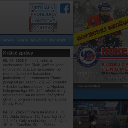
Historie
Repre
MS 2015
Kontakt
Krátké zprávy
05. 08. 2026
Písecký rodák a
odchovanec Jan Skok, jenž na konci
října oslaví dvacáté narozeniny, po
roce stráveném v kanadském
juniorském týmu Vancouver Giants
podepsal pro sezonu 2026-27 kontrakt
v italské Cortině a bude hrát Alpskou
hokejovou ligu. Někdejší mládežnický
reprezentant má na kontě třiačtyřicet
utkání v obranných řadách extraligové
Škody Plzeň.
04. 08. 2026
Příprava na Maxa 1. ligu:
HC Dukla Jihlava - HC Tábor 5:2 (1:0,
1:1, 3:1). Góly a nahrávky poražených:
36. Mil. Dančišin, 50. L. Prášek