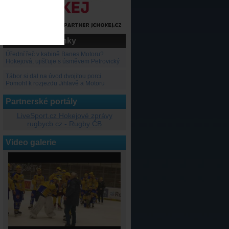
Nejčtenější články
Úřední řeč v kabině Banes Motoru?
Hokejová, ujišťuje s úsměvem Petrovický
Tábor si dal na úvod dvojitou porci.
Pomohl k rozjezdu Jihlavě a Motoru
Partnerské portály
LiveSport.cz Hokejové zprávy
rugbycb.cz - Rugby ČB
Video galerie