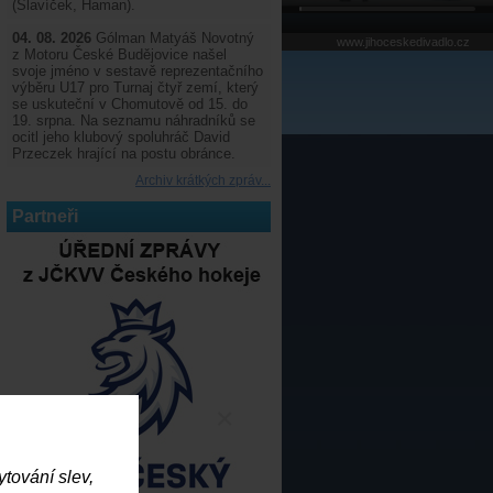
(Slavíček, Haman).
04. 08. 2026
Gólman Matyáš Novotný
www.jihoceskedivadlo.cz
z Motoru České Budějovice našel
svoje jméno v sestavě reprezentačního
výběru U17 pro Turnaj čtyř zemí, který
se uskuteční v Chomutově od 15. do
19. srpna. Na seznamu náhradníků se
ocitl jeho klubový spoluhráč David
Przeczek hrající na postu obránce.
Archiv krátkých zpráv...
Partneři
×
tování slev,