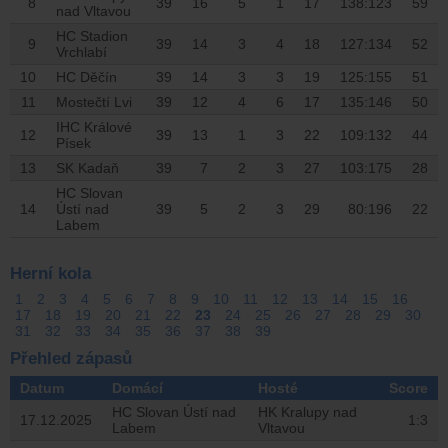
8
39
16
5
1
17
138:123
59
nad Vltavou
HC Stadion
9
39
14
3
4
18
127:134
52
Vrchlabí
10
HC Děčín
39
14
3
3
19
125:155
51
11
Mostečtí Lvi
39
12
4
6
17
135:146
50
IHC Králové
12
39
13
1
3
22
109:132
44
Písek
13
SK Kadaň
39
7
2
3
27
103:175
28
HC Slovan
14
Ústí nad
39
5
2
3
29
80:196
22
Labem
Herní kola
1
2
3
4
5
6
7
8
9
10
11
12
13
14
15
16
17
18
19
20
21
22
23
24
25
26
27
28
29
30
31
32
33
34
35
36
37
38
39
Přehled zápasů
Datum
Domácí
Hosté
Score
HC Slovan Ústí nad
HK Kralupy nad
17.12.2025
1:3
Labem
Vltavou