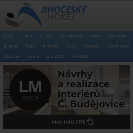
ELH
1. liga
2. liga
Krajská liga
Univ
Výsledky
Mládež
Para
Amatéři
Ženy
Veteráni
Osobnosti
Historie
Repre
MS 2015
Kontakt