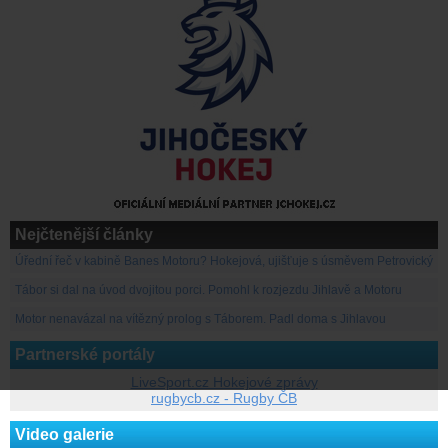
Nejčtenější články
Úřední řeč v kabině Banes Motoru? Hokejová, ujišťuje s úsměvem Petrovický
Tábor si dal na úvod dvojitou porci. Pomohl k rozjezdu Jihlavě a Motoru
Motor nenavázal na vítězný prolog s Táborem. Padl doma s Jihlavou
Partnerské portály
LiveSport.cz Hokejové zprávy
rugbycb.cz - Rugby ČB
Video galerie