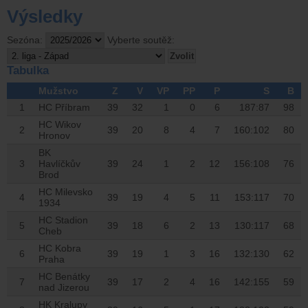
Výsledky
Sezóna:
Vyberte soutěž:
Tabulka
Mužstvo
Z
V
VP
PP
P
S
B
1
HC Příbram
39
32
1
0
6
187:87
98
HC Wikov
2
39
20
8
4
7
160:102
80
Hronov
BK
3
Havlíčkův
39
24
1
2
12
156:108
76
Brod
HC Milevsko
4
39
19
4
5
11
153:117
70
1934
HC Stadion
5
39
18
6
2
13
130:117
68
Cheb
HC Kobra
6
39
19
1
3
16
132:130
62
Praha
HC Benátky
7
39
17
2
4
16
142:155
59
nad Jizerou
HK Kralupy