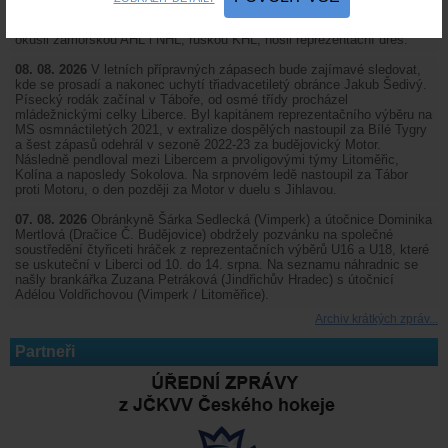
vyzkoušel extraligu za Chomutov a zahrál si 1. ligu v Motoru. Mladší
syn Marek chytal za extraligové týmy Plzně, Hradce Králové, Třince,
okusil zámořskou AHL i NHL, ruskou KHL, nosil reprezentační dres.
08. 08. 2026
V letních přípravných zápasech bude zajímavé sledovat,
kde se prosadí a nakonec uchytí třiadvacetiletý obránce Jakub Šedivý.
Písecký rodák začínal v Táboře, od osmé třídy procházel
mládežnickými celky Liberce. Byl kapitánem reprezentačního výběru na
MS osmnáctiletých 2021, v extralize dospělých nastoupil za Bílé Tygry
a šest zápasů odehrál v sezoně 2022-23 za budějovický Motor.
Následně pendloval mezi Libercem a prvoligovými týmy Litoměřic,
Kolína a naposledy Sokolova. Na srpnovém ledě nastoupil za Tábor
proti Motoru, o den později za Motor v duelu s Jihlavou.
07. 08. 2026
Obránkyně Šárka Sedlecká (Vimperk) a útočnice Dominika
Mertlová (Dračice Č. Budějovice) obdržely pozvánku na společné
soustředění čtyřiceti hráček z reprezentačních výběrů U16 a U18, které
se uskuteční v Liberci od 10. do 14. srpna. Na seznamu náhradnic se
našly brankářka Zuzana Petráková (Jindřichův Hradec) s útočnicí
Adélou Voldřichovou (Vimperk / Litoměřice).
Archiv krátkých zpráv...
Partneři