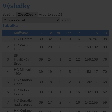
Výsledky
Sezóna:
Vyberte soutěž:
Tabulka
Mužstvo
Z
V
VP
PP
P
S
B
1
HC Příbram
39
32
1
0
6
187:87
98
HC Wikov
2
39
20
8
4
7
160:102
80
Hronov
BK
3
Havlíčkův
39
24
1
2
12
156:108
76
Brod
HC Milevsko
4
39
19
4
5
11
153:117
70
1934
HC Stadion
5
39
18
6
2
13
130:117
68
Cheb
HC Kobra
6
39
19
1
3
16
132:130
62
Praha
HC Benátky
7
39
17
2
4
16
142:155
59
nad Jizerou
HK Kralupy