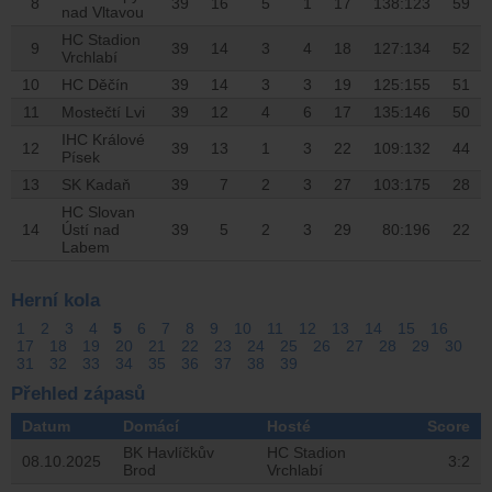
8
39
16
5
1
17
138:123
59
nad Vltavou
HC Stadion
9
39
14
3
4
18
127:134
52
Vrchlabí
10
HC Děčín
39
14
3
3
19
125:155
51
11
Mostečtí Lvi
39
12
4
6
17
135:146
50
IHC Králové
12
39
13
1
3
22
109:132
44
Písek
13
SK Kadaň
39
7
2
3
27
103:175
28
HC Slovan
14
Ústí nad
39
5
2
3
29
80:196
22
Labem
Herní kola
1
2
3
4
5
6
7
8
9
10
11
12
13
14
15
16
17
18
19
20
21
22
23
24
25
26
27
28
29
30
31
32
33
34
35
36
37
38
39
Přehled zápasů
Datum
Domácí
Hosté
Score
BK Havlíčkův
HC Stadion
08.10.2025
3:2
Brod
Vrchlabí