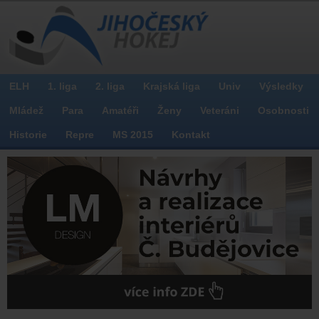
ELH
1. liga
2. liga
Krajská liga
Univ
Výsledky
Mládež
Para
Amatéři
Ženy
Veteráni
Osobnosti
Historie
Repre
MS 2015
Kontakt