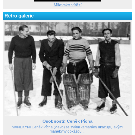
Milevsko vítězí
Retro galerie
Osobnosti: Čeněk Pícha
MANEKÝNI Čeněk Pícha (vlevo) se svými kamarády ukazuje, jakými
manekýny dokážou ...