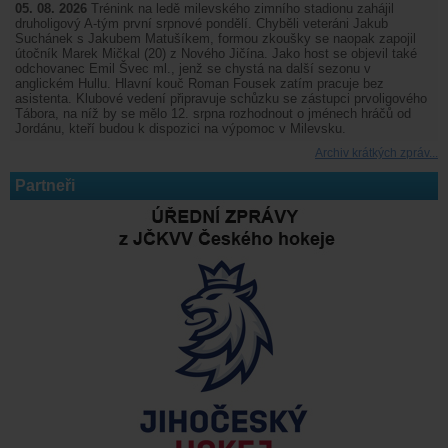
05. 08. 2026
Trénink na ledě milevského zimního stadionu zahájil
druholigový A-tým první srpnové pondělí. Chyběli veteráni Jakub
Suchánek s Jakubem Matušíkem, formou zkoušky se naopak zapojil
útočník Marek Mičkal (20) z Nového Jičína. Jako host se objevil také
odchovanec Emil Švec ml., jenž se chystá na další sezonu v
anglickém Hullu. Hlavní kouč Roman Fousek zatím pracuje bez
asistenta. Klubové vedení připravuje schůzku se zástupci prvoligového
Tábora, na níž by se mělo 12. srpna rozhodnout o jménech hráčů od
Jordánu, kteří budou k dispozici na výpomoc v Milevsku.
Archiv krátkých zpráv...
Partneři