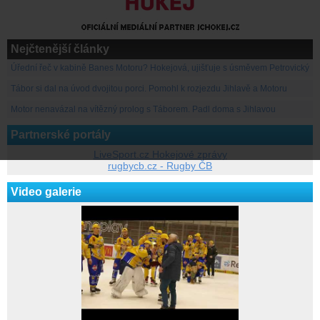
Nejčtenější články
Úřední řeč v kabině Banes Motoru? Hokejová, ujišťuje s úsměvem Petrovický
Tábor si dal na úvod dvojitou porci. Pomohl k rozjezdu Jihlavě a Motoru
Motor nenavázal na vítězný prolog s Táborem. Padl doma s Jihlavou
Partnerské portály
LiveSport.cz Hokejové zprávy
rugbycb.cz - Rugby ČB
Video galerie