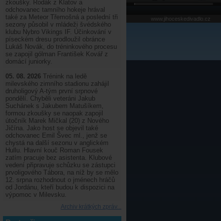
zkoušky. Rodák z Klatov a
odchovanec tamního hokeje hrával
také za Meteor Třemošná a poslední tři
www.jihoceskedivadlo.cz
sezony působil v mládeži švédského
klubu Nybro Vikings IF. Účinkování v
píseckém dresu prodloužil obránce
Lukáš Novák, do tréninkového procesu
se zapojil gólman František Kovář z
domácí juniorky.
05. 08. 2026
Trénink na ledě
milevského zimního stadionu zahájil
druholigový A-tým první srpnové
pondělí. Chyběli veteráni Jakub
Suchánek s Jakubem Matušíkem,
formou zkoušky se naopak zapojil
útočník Marek Mičkal (20) z Nového
Jičína. Jako host se objevil také
odchovanec Emil Švec ml., jenž se
chystá na další sezonu v anglickém
Hullu. Hlavní kouč Roman Fousek
zatím pracuje bez asistenta. Klubové
vedení připravuje schůzku se zástupci
prvoligového Tábora, na níž by se mělo
12. srpna rozhodnout o jménech hráčů
od Jordánu, kteří budou k dispozici na
výpomoc v Milevsku.
Archiv krátkých zpráv...