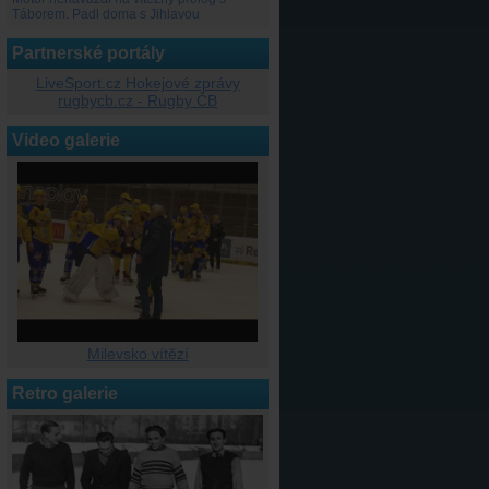
Táborem. Padl doma s Jihlavou
Partnerské portály
LiveSport.cz Hokejové zprávy
rugbycb.cz - Rugby ČB
Video galerie
Milevsko vítězí
Retro galerie