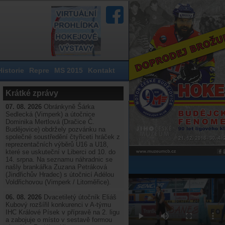
Historie
Repre
MS 2015
Kontakt
Krátké zprávy
07. 08. 2026
Obránkyně Šárka
Sedlecká (Vimperk) a útočnice
Dominika Mertlová (Dračice Č.
Budějovice) obdržely pozvánku na
společné soustředění čtyřiceti hráček z
reprezentačních výběrů U16 a U18,
které se uskuteční v Liberci od 10. do
14. srpna. Na seznamu náhradnic se
našly brankářka Zuzana Petráková
(Jindřichův Hradec) s útočnicí Adélou
Voldřichovou (Vimperk / Litoměřice).
06. 08. 2026
Dvacetiletý útočník Eliáš
Kubový rozšířil konkurenci v A-týmu
IHC Králové Písek v přípravě na 2. ligu
a zabojuje o místo v sestavě formou