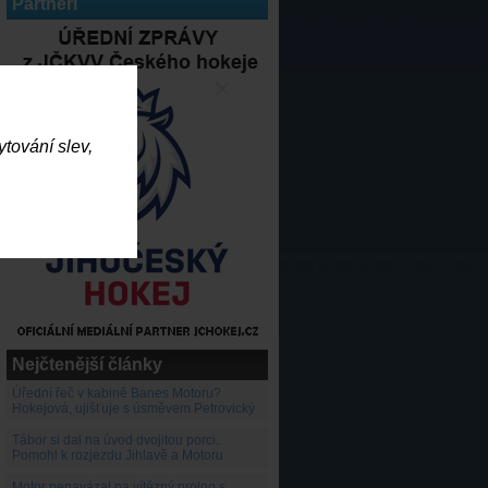
Partneři
×
tování slev,
Nejčtenější články
Úřední řeč v kabině Banes Motoru?
Hokejová, ujišťuje s úsměvem Petrovický
Tábor si dal na úvod dvojitou porci.
Pomohl k rozjezdu Jihlavě a Motoru
Motor nenavázal na vítězný prolog s