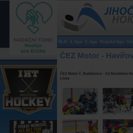
ELH
1. liga
2. liga
Krajská liga
Un
ČEZ Motor - Havířov,
ČEZ Motor Č. Budějovice - AZ Residomo Haví
Lhota