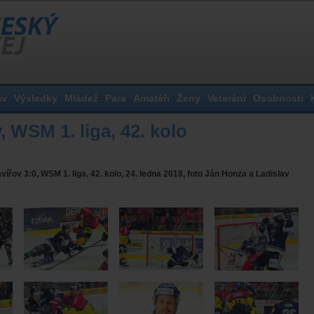
iv
Výsledky
Mládež
Para
Amatéři
Ženy
Veteráni
Osobnosti
 WSM 1. liga, 42. kolo
řov 3:0, WSM 1. liga, 42. kolo, 24. ledna 2018, foto Ján Honza a Ladislav