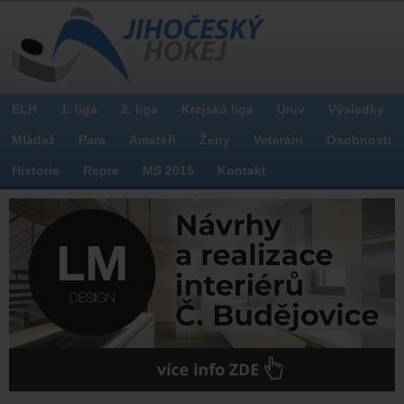
ELH
1. liga
2. liga
Krajská liga
Univ
Výsledky
Mládež
Para
Amatéři
Ženy
Veteráni
Osobnosti
Historie
Repre
MS 2015
Kontakt