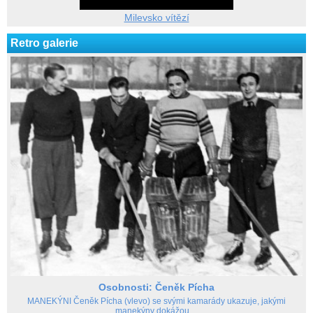
Milevsko vítězí
Retro galerie
Osobnosti: Čeněk Pícha
MANEKÝNI Čeněk Pícha (vlevo) se svými kamarády ukazuje, jakými
manekýny dokážou ...