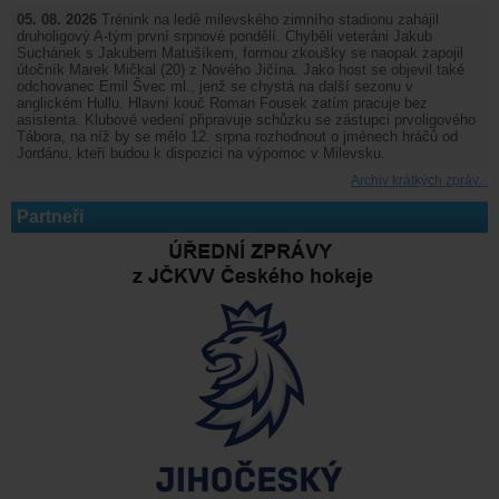
05. 08. 2026
Trénink na ledě milevského zimního stadionu zahájil
druholigový A-tým první srpnové pondělí. Chyběli veteráni Jakub
Suchánek s Jakubem Matušíkem, formou zkoušky se naopak zapojil
útočník Marek Mičkal (20) z Nového Jičína. Jako host se objevil také
odchovanec Emil Švec ml., jenž se chystá na další sezonu v
anglickém Hullu. Hlavní kouč Roman Fousek zatím pracuje bez
asistenta. Klubové vedení připravuje schůzku se zástupci prvoligového
Tábora, na níž by se mělo 12. srpna rozhodnout o jménech hráčů od
Jordánu, kteří budou k dispozici na výpomoc v Milevsku.
Archiv krátkých zpráv...
Partneři