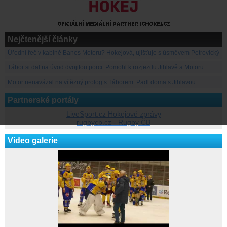
Nejčtenější články
Úřední řeč v kabině Banes Motoru? Hokejová, ujišťuje s úsměvem Petrovický
Tábor si dal na úvod dvojitou porci. Pomohl k rozjezdu Jihlavě a Motoru
Motor nenavázal na vítězný prolog s Táborem. Padl doma s Jihlavou
Partnerské portály
LiveSport.cz Hokejové zprávy
rugbycb.cz - Rugby ČB
Video galerie