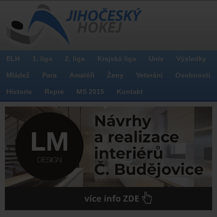
ELH
1. liga
2. liga
Krajská liga
Univ
Výsledky
Mládež
Para
Amatéři
Ženy
Veteráni
Osobnosti
Historie
Repre
MS 2015
Kontakt