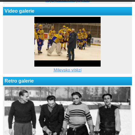
rugbycb.cz - Rugby ČB
Video galerie
Milevsko vítězí
Retro galerie