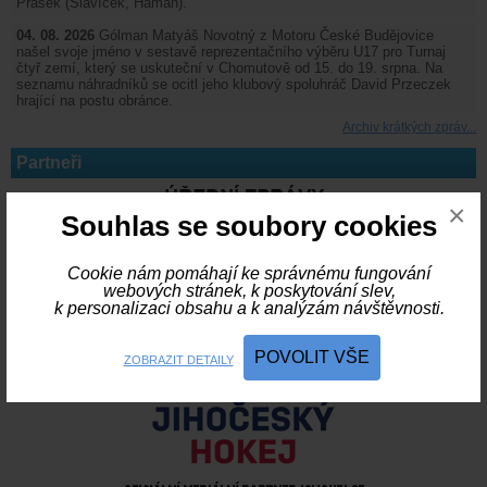
Prášek (Slavíček, Haman).
04. 08. 2026
Gólman Matyáš Novotný z Motoru České Budějovice
našel svoje jméno v sestavě reprezentačního výběru U17 pro Turnaj
čtyř zemí, který se uskuteční v Chomutově od 15. do 19. srpna. Na
seznamu náhradníků se ocitl jeho klubový spoluhráč David Przeczek
hrající na postu obránce.
Archiv krátkých zpráv...
Partneři
×
Souhlas se soubory cookies
Cookie nám pomáhají ke správnému fungování
webových stránek, k poskytování slev,
k personalizaci obsahu a k analýzám návštěvnosti.
POVOLIT VŠE
ZOBRAZIT DETAILY