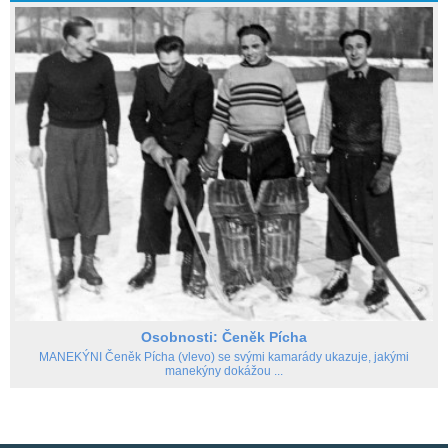
Osobnosti: Čeněk Pícha
MANEKÝNI Čeněk Pícha (vlevo) se svými kamarády ukazuje, jakými
manekýny dokážou ...