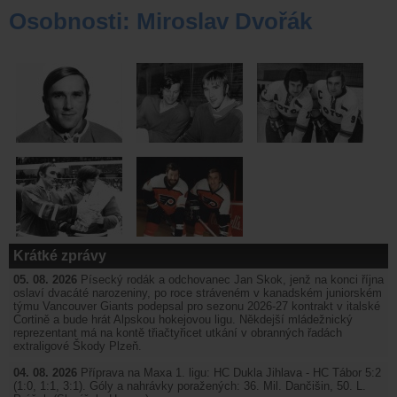
Osobnosti: Miroslav Dvořák
Krátké zprávy
05. 08. 2026
Písecký rodák a odchovanec Jan Skok, jenž na konci října
oslaví dvacáté narozeniny, po roce stráveném v kanadském juniorském
týmu Vancouver Giants podepsal pro sezonu 2026-27 kontrakt v italské
Cortině a bude hrát Alpskou hokejovou ligu. Někdejší mládežnický
reprezentant má na kontě třiačtyřicet utkání v obranných řadách
extraligové Škody Plzeň.
04. 08. 2026
Příprava na Maxa 1. ligu: HC Dukla Jihlava - HC Tábor 5:2
(1:0, 1:1, 3:1). Góly a nahrávky poražených: 36. Mil. Dančišin, 50. L.