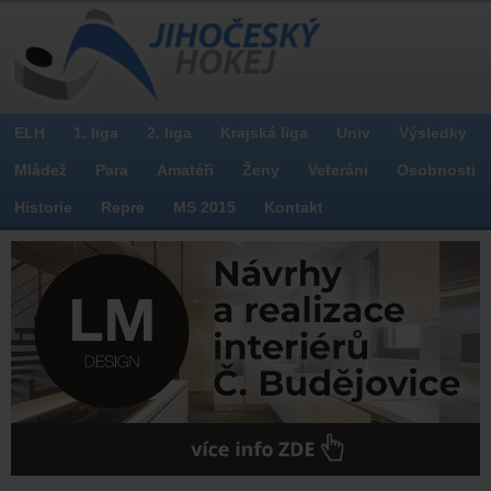
ELH
1. liga
2. liga
Krajská liga
Univ
Výsledky
Mládež
Para
Amatéři
Ženy
Veteráni
Osobnosti
Historie
Repre
MS 2015
Kontakt