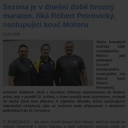
Sezona je v dnešní době hrozný
maraton, říká Róbert Petrovický,
nastupující kouč Motoru
11.05.2026
Skoro kompletní
hráčský kádr
extraligového
Motoru pod
dohledem
čerstvě
instalovaného
trenérského tria
(hlavní kouč
Róbert
Petrovický,
asistenti Valdemar Jiruš s Davidem Vrbatou) napochodoval do Budvar
arény, aby v pondělí 11. května, o týden později proti zvyklostem, vstoupil
do suché části letní přípravy. S výjimkou několika hráčů využívajících
individuální tréninkový plán se mužstvo bude připravovat v domácích
podmínkách do 10. července.
Č. BUDĚJOVICE – Na srazu chyběl forvard Nick Olesen, který se chystá na
světový šampionát v dresu Dánska, a další zahraniční akvizice, rodák ze