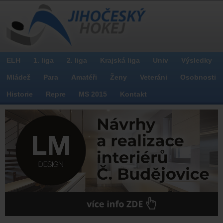
ELH
1. liga
2. liga
Krajská liga
Univ
Výsledky
Mládež
Para
Amatéři
Ženy
Veteráni
Osobnosti
Historie
Repre
MS 2015
Kontakt