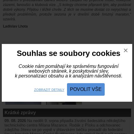
jednáním s představiteli Banes Motoru. Zaujalo ho příjemné místo, hokejové
zázemí, fanoušci a klubová vize.
„S kolegy chceme připravit tým, aby podával
dobré výkony. Přijdou i těžké chvíle. Z těch se musíme dostat co nejrychleji a
předejít problémům, protože sezona je v dnešní době hrozný maraton,“
uzavírá.
Ladislav Lhota
×
Souhlas se soubory cookies
Cookie nám pomáhají ke správnému fungování
webových stránek, k poskytování slev,
k personalizaci obsahu a k analýzám návštěvnosti.
POVOLIT VŠE
ZOBRAZIT DETAILY
Krátké zprávy
09. 08. 2026
Na neděli 9. srpna připadla životní šedesátka někdejšího
technického centra Milana Mazance. Rodák z Písku a odchovanec
zdejšího Jitexu se po vojně v jihlavském béčku prosadil do federální