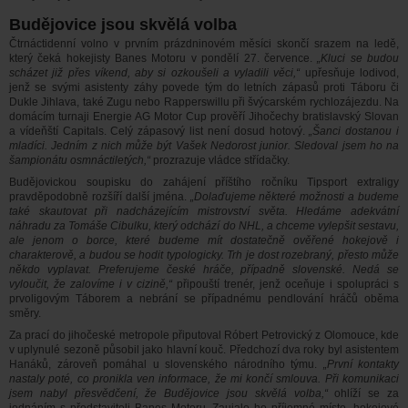
Budějovice jsou skvělá volba
Čtrnáctidenní volno v prvním prázdninovém měsíci skončí srazem na ledě,
který čeká hokejisty Banes Motoru v pondělí 27. července.
„Kluci se budou
scházet již přes víkend, aby si ozkoušeli a vyladili věci,“
upřesňuje lodivod,
jenž se svými asistenty záhy povede tým do letních zápasů proti Táboru či
Dukle Jihlava, také Zugu nebo Rapperswillu při švýcarském rychlozájezdu. Na
domácím turnaji Energie AG Motor Cup prověří Jihočechy bratislavský Slovan
a vídeňští Capitals. Celý zápasový list není dosud hotový.
„Šanci dostanou i
mladíci. Jedním z nich může být Vašek Nedorost junior. Sledoval jsem ho na
šampionátu osmnáctiletých,“
prozrazuje vládce střídačky.
Budějovickou soupisku do zahájení příštího ročníku Tipsport extraligy
pravděpodobně rozšíří další jména.
„Dolaďujeme některé možnosti a budeme
také skautovat při nadcházejícím mistrovství světa. Hledáme adekvátní
náhradu za Tomáše Cibulku, který odchází do NHL, a chceme vylepšit sestavu,
ale jenom o borce, které budeme mít dostatečně ověřené hokejově i
charakterově, a budou se hodit typologicky. Trh je dost rozebraný, přesto může
někdo vyplavat. Preferujeme české hráče, případně slovenské. Nedá se
vyloučit, že zalovíme i v cizině,“
připouští trenér, jenž oceňuje i spolupráci s
prvoligovým Táborem a nebrání se případnému pendlování hráčů oběma
směry.
Za prací do jihočeské metropole připutoval Róbert Petrovický z Olomouce, kde
v uplynulé sezoně působil jako hlavní kouč. Předchozí dva roky byl asistentem
Hanáků, zároveň pomáhal u slovenského národního týmu.
„První kontakty
nastaly poté, co pronikla ven informace, že mi končí smlouva. Při komunikaci
jsem nabyl přesvědčení, že Budějovice jsou skvělá volba,“
ohlíží se za