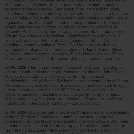
ligy v barvách Motoru České Budějovice, kde strávil čtyři a půl sezony.
Poté pomohl Jindřichovu Hradci s postupem do úvodního ročníku
samostatné české extraligy. Šest sezon přidal v mateřském klubu,
epizodně se představil v druholigových Strakonicích, hrál i za bavorské
celky v Selbu a Bayreuthu. Hodně pestrou měl trenérskou dráhu. Vedle
organizování mezinárodních letních kempů pro mládež v Písku působil
tamtéž řadu sezon u mládeže, na střídačku seniorských týmů se
postavil v Písku, Táboře, Šumperku, Jindřichově Hradci, rakouském
Zell am See a bavorském Weidenu. Mládežnické celky koučoval v
Herne či Straubingu. Jeho bratr David (o jedenáct let mladší) hrál
extraligu v obraně extraligové Plzně. Syn Martin, taktéž obránce,
vyzkoušel extraligu za Chomutov a zahrál si 1. ligu v Motoru. Mladší
syn Marek chytal za extraligové týmy Plzně, Hradce Králové, Třince,
okusil zámořskou AHL i NHL, ruskou KHL, nosil reprezentační dres.
08. 08. 2026
V letních přípravných zápasech bude zajímavé sledovat,
kde se prosadí a nakonec uchytí třiadvacetiletý obránce Jakub Šedivý.
Písecký rodák začínal v Táboře, od osmé třídy procházel
mládežnickými celky Liberce. Byl kapitánem reprezentačního výběru na
MS osmnáctiletých 2021, v extralize dospělých nastoupil za Bílé Tygry
a šest zápasů odehrál v sezoně 2022-23 za budějovický Motor.
Následně pendloval mezi Libercem a prvoligovými týmy Litoměřic,
Kolína a naposledy Sokolova. Na srpnovém ledě nastoupil za Tábor
proti Motoru, o den později za Motor v duelu s Jihlavou.
07. 08. 2026
Obránkyně Šárka Sedlecká (Vimperk) a útočnice Dominika
Mertlová (Dračice Č. Budějovice) obdržely pozvánku na společné
soustředění čtyřiceti hráček z reprezentačních výběrů U16 a U18, které
se uskuteční v Liberci od 10. do 14. srpna. Na seznamu náhradnic se
našly brankářka Zuzana Petráková (Jindřichův Hradec) s útočnicí