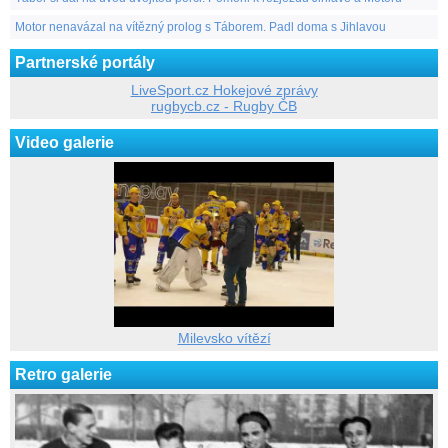
Motor nenavázal na vítězný prolog s Táborem. Padl doma s Jihlavou
Partnerské portály
LiveSport.cz Hokejové zprávy
rugbycb.cz - Rugby ČB
Video galerie
Milevsko vítězí
Retro galerie