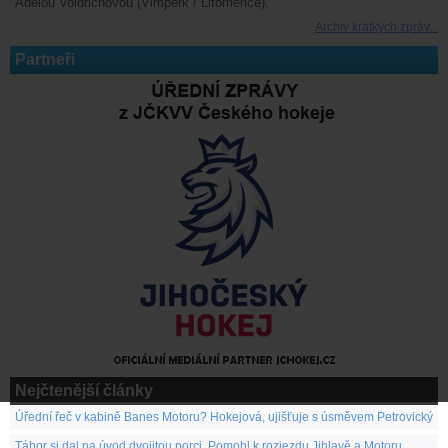
Adélou Voldřichovou (Vimperk / Litoměřice).
Archiv krátkých zpráv...
Partneři
Nejčtenější články
Úřední řeč v kabině Banes Motoru? Hokejová, ujišťuje s úsměvem Petrovický
Tábor si dal na úvod dvojitou porci. Pomohl k rozjezdu Jihlavě a Motoru