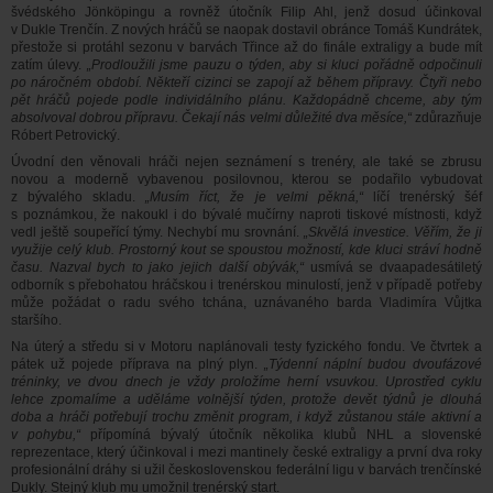
švédského Jönköpingu a rovněž útočník Filip Ahl, jenž dosud účinkoval
v Dukle Trenčín. Z nových hráčů se naopak dostavil obránce Tomáš Kundrátek,
přestože si protáhl sezonu v barvách Třince až do finále extraligy a bude mít
zatím úlevy.
„Prodloužili jsme pauzu o týden, aby si kluci pořádně odpočinuli
po náročném období. Někteří cizinci se zapojí až během přípravy. Čtyři nebo
pět hráčů pojede podle individálního plánu. Každopádně chceme, aby tým
absolvoval dobrou přípravu. Čekají nás velmi důležité dva měsíce,“
zdůrazňuje
Róbert Petrovický.
Úvodní den věnovali hráči nejen seznámení s trenéry, ale také se zbrusu
novou a moderně vybavenou posilovnou, kterou se podařilo vybudovat
z bývalého skladu.
„Musím říct, že je velmi pěkná,“
líčí trenérský šéf
s poznámkou, že nakoukl i do bývalé mučírny naproti tiskové místnosti, když
vedl ještě soupeřící týmy. Nechybí mu srovnání.
„Skvělá investice. Věřím, že ji
využije celý klub. Prostorný kout se spoustou možností, kde kluci stráví hodně
času. Nazval bych to jako jejich další obývák,“
usmívá se dvaapadesátiletý
odborník s přebohatou hráčskou i trenérskou minulostí, jenž v případě potřeby
může požádat o radu svého tchána, uznávaného barda Vladimíra Vůjtka
staršího.
Na úterý a středu si v Motoru naplánovali testy fyzického fondu. Ve čtvrtek a
pátek už pojede příprava na plný plyn.
„Týdenní náplní budou dvoufázové
tréninky, ve dvou dnech je vždy proložíme herní vsuvkou. Uprostřed cyklu
lehce zpomalíme a uděláme volnější týden, protože devět týdnů je dlouhá
doba a hráči potřebují trochu změnit program, i když zůstanou stále aktivní a
v pohybu,“
přípomíná bývalý útočník několika klubů NHL a slovenské
reprezentace, který účinkoval i mezi mantinely české extraligy a první dva roky
profesionální dráhy si užil československou federální ligu v barvách trenčínské
Dukly. Stejný klub mu umožnil trenérský start.