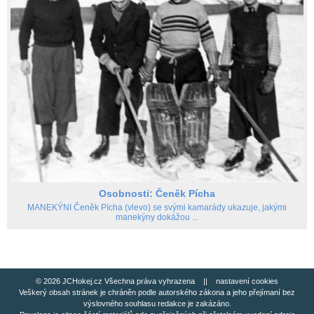
Osobnosti: Čeněk Pícha
MANEKÝNI Čeněk Pícha (vlevo) se svými kamarády ukazuje, jakými
manekýny dokážou ...
© 2026 JCHokej.cz Všechna práva vyhrazena ||
nastavení cookies
Veškerý obsah stránek je chráněn podle autorského zákona a jeho přejímaní bez
výslovného souhlasu redakce je zakázáno.