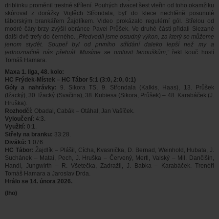
driblinku proměnil trestné střílení. Pouhých dvacet šest vteřin od toho okamžiku
skóroval z dorážky Vojtěch Střondala, byť do klece nechtěně posunuté
táborským brankářem Žajdlíkem. Video prokázalo regulérní gól. Střelou od
modré čáry brzy zvýšil obránce Pavel Průšek. Ve druhé části přidali Slezané
další dvě trefy do černého.
„Předvedli jsme ostudný výkon, za který se můžeme
jenom stydět. Soupeř byl od prvního střídání daleko lepší než my a
jednoznačně nás přehrál. Musíme se omluvit fanouškům,“
řekl kouč hostí
Tomáš Hamara.
Maxa 1. liga, 48. kolo:
HC Frýdek-Místek – HC Tábor 5:1 (3:0, 2:0, 0:1)
Góly a nahrávky:
9. Sikora TS, 9. Střondala (Kalkis, Haas), 13. Průšek
(Ižacký), 30. Ižacký (Svačina), 38. Kubiesa (Sikora, Průšek) – 48. Karabáček (J.
Hruška).
Rozhodčí:
Obadal, Cabák – Otáhal, Jan Vašíček.
Vyloučení:
4:3.
Využití:
0:1.
Střely na branku:
33:28.
Diváků:
1 076.
HC Tábor:
Žajdlík – Plášil, Cícha, Kvasnička, D. Bernad, Weinhold, Hubata, J.
Suchánek – Matai, Pech, J. Hruška – Červený, Mertl, Valský – Mil. Dančišin,
Handl, Jungwirth – R. Všetečka, Zadražil, J. Babka – Karabáček. Trenéři
Tomáš Hamara a Jaroslav Drda.
Hrálo se 14. února 2026.
(lho)