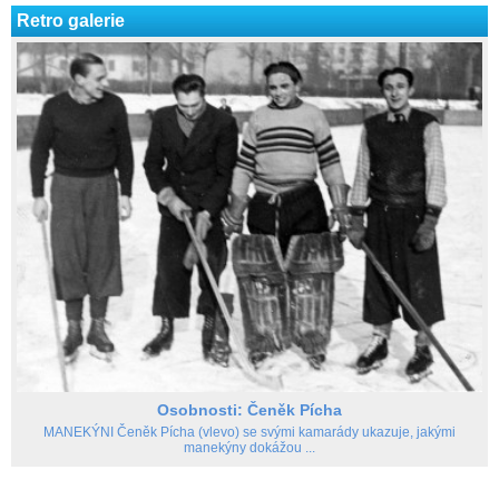
Retro galerie
Osobnosti: Čeněk Pícha
MANEKÝNI Čeněk Pícha (vlevo) se svými kamarády ukazuje, jakými
manekýny dokážou ...