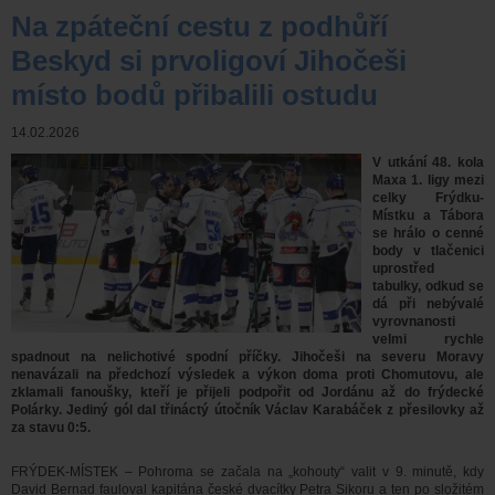
Na zpáteční cestu z podhůří
Beskyd si prvoligoví Jihočeši
místo bodů přibalili ostudu
14.02.2026
V utkání 48. kola
Maxa 1. ligy mezi
celky Frýdku-
Místku a Tábora
se hrálo o cenné
body v tlačenici
uprostřed
tabulky, odkud se
dá při nebývalé
vyrovnanosti
velmi rychle
spadnout na nelichotivé spodní příčky. Jihočeši na severu Moravy
nenavázali na předchozí výsledek a výkon doma proti Chomutovu, ale
zklamali fanoušky, kteří je přijeli podpořit od Jordánu až do frýdecké
Polárky. Jediný gól dal třináctý útočník Václav Karabáček z přesilovky až
za stavu 0:5.
FRÝDEK-MÍSTEK – Pohroma se začala na „kohouty“ valit v 9. minutě, kdy
David Bernad fauloval kapitána české dvacítky Petra Sikoru a ten po složitém