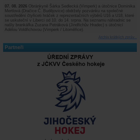
07. 08. 2026
Obránkyně Šárka Sedlecká (Vimperk) a útočnice Dominika
Mertlová (Dračice Č. Budějovice) obdržely pozvánku na společné
soustředění čtyřiceti hráček z reprezentačních výběrů U16 a U18, které
se uskuteční v Liberci od 10. do 14. srpna. Na seznamu náhradnic se
našly brankářka Zuzana Petráková (Jindřichův Hradec) s útočnicí
Adélou Voldřichovou (Vimperk / Litoměřice).
Archiv krátkých zpráv...
Partneři