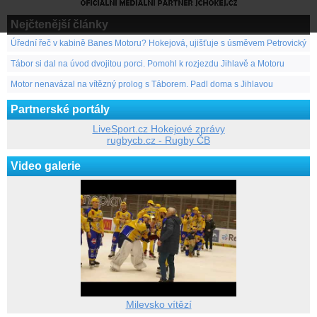
Nejčtenější články
Úřední řeč v kabině Banes Motoru? Hokejová, ujišťuje s úsměvem Petrovický
Tábor si dal na úvod dvojitou porci. Pomohl k rozjezdu Jihlavě a Motoru
Motor nenavázal na vítězný prolog s Táborem. Padl doma s Jihlavou
Partnerské portály
LiveSport.cz Hokejové zprávy
rugbycb.cz - Rugby ČB
Video galerie
Milevsko vítězí