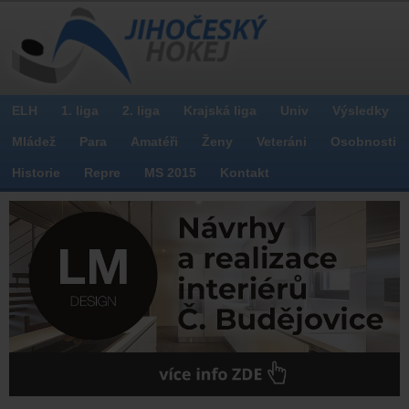
ELH
1. liga
2. liga
Krajská liga
Univ
Výsledky
Mládež
Para
Amatéři
Ženy
Veteráni
Osobnosti
Historie
Repre
MS 2015
Kontakt