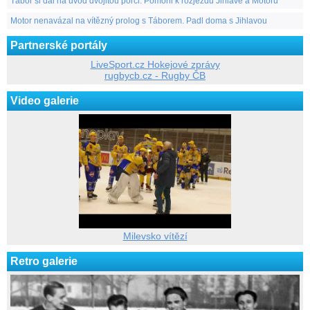
Tábor si dal na úvod dvojitou porci. Pomohl k rozjezdu Jihlavě a Motoru
Motor nenavázal na vítězný prolog s Táborem. Padl doma s Jihlavou
Partnerské portály
LiveSport.cz Hokejové zprávy
rugbycb.cz - Rugby ČB
Video galerie
Milevsko vítězí
Retro galerie