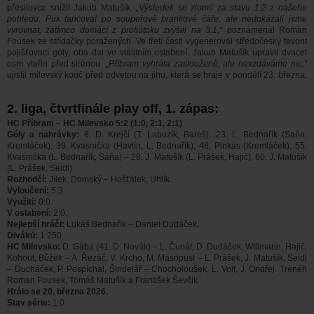
přesilovce snížil Jakub Matušík.
„Výsledek se zlomil za stavu 1:2 z našeho
pohledu. Puk tancoval po soupeřově brankové čáře, ale nedokázali jsme
vyrovnat, zatímco domácí z protiútoku zvýšili na 3:1,“
poznamenal Roman
Fousek ze střídačky poražených. Ve třetí části vygeneroval středočeský favorit
pojišťovací góly, oba dal ve vlastním oslabení. Jakub Matušík upravil dvacet
osm vteřin před sirénou.
„Příbram vyhrála zaslouženě, ale nevzdáváme nic,“
ujistil milevský kouč před odvetou na jihu, která se hraje v pondělí 23. března.
2. liga, čtvrtfinále play off, 1. zápas:
HC Příbram – HC Milevsko 5:2 (1:0, 2:1, 2:1)
Góly a nahrávky:
6. D. Krejčí (T. Labuzík, Bareš), 23. L. Bednařík (Saňa,
Kremláček), 39. Kvasnička (Havlín, L. Bednařík), 48. Pinkas (Kremláček), 55.
Kvasnička (L. Bednařík, Saňa) – 28. J. Matušík (L. Prášek, Hajič), 60. J. Matušík
(L. Prášek, Seidl).
Rozhodčí:
Jílek, Domský – Hošťálek, Uhlík.
Vyloučení:
5:3.
Využití:
0:0.
V oslabení:
2:0.
Nejlepší hráči:
Lukáš Bednařík – Daniel Dudáček.
Diváků:
1 250.
HC Milevsko:
D. Gába (41. D. Novák) – L. Čunát, D. Dudáček, Willmann, Hajič,
Kohout, Bůžek – A. Řezáč, V. Krcho, M. Masopust – L. Prášek, J. Matušík, Seidl
– Ducháček, P. Pospíchal, Šindelář – Chocholoušek, L. Volf, J. Ondřej. Trenéři
Roman Fousek, Tomáš Matušík a František Ševčík.
Hrálo se 20. března 2026.
Stav série:
1:0.