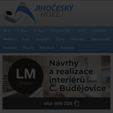
ELH
1. liga
2. liga
Krajská liga
Univ
Výsledky
Mládež
Para
Amatéři
Ženy
Veteráni
Osobnosti
Historie
Repre
MS 2015
Kontakt