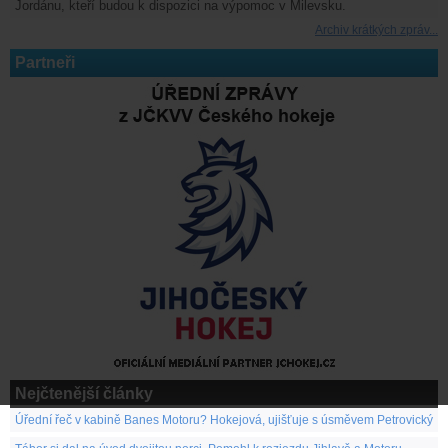
Jordánu, kteří budou k dispozici na výpomoc v Milevsku.
Archiv krátkých zpráv...
Partneři
Nejčtenější články
Úřední řeč v kabině Banes Motoru? Hokejová, ujišťuje s úsměvem Petrovický