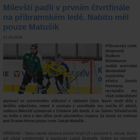
Milevští padli v prvním čtvrtfinále
na příbramském ledě. Nabito měl
pouze Matušík
21.03.2026
Příbramský celek
dirigovaný
Radkem
Bělohlavem
nadále postrádal
dlouhodobě
zraněného
střelce Josefa
Hasmana,
nechybělo mu
však sebevědomí
plynoucí ze suverénního vítězství v základní části. Navíc mohl těžit z
delšího odpočinku, neboť k postupu z osmifinále mu stačila tři utkání,
zatímco Milevští vybojovali s Chebem pět duelů. A na žádost Středočechů
se hrálo u nich o den dříve proti původnímu rozpisu. Za hosty se trefoval
pod Svatou Horou pouze centr Jakub Matušík.
PŘÍBRAM – Skóre otevřel obránce Daniel Krejčí již v polovině 6. minuty. Druhý
gól přidal extrakonický a expísecký Lukáš Bednařík. Krátce po nevyužité