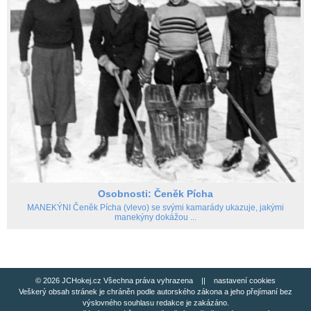
Osobnosti: Čeněk Pícha
MANEKÝNI Čeněk Pícha (vlevo) se svými kamarády ukazuje, jakými
manekýny dokážou ...
© 2026 JCHokej.cz Všechna práva vyhrazena ||
nastavení cookies
Veškerý obsah stránek je chráněn podle autorského zákona a jeho přejímaní bez
výslovného souhlasu redakce je zakázáno.