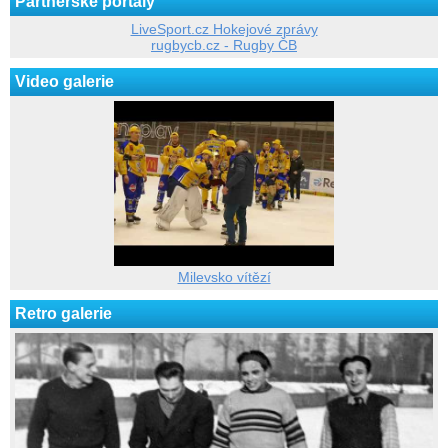
Partnerské portály
LiveSport.cz Hokejové zprávy
rugbycb.cz - Rugby ČB
Video galerie
Milevsko vítězí
Retro galerie