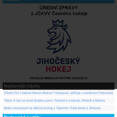
Nejčtenější články
Úřední řeč v kabině Banes Motoru? Hokejová, ujišťuje s úsměvem Petrovický
Tábor si dal na úvod dvojitou porci. Pomohl k rozjezdu Jihlavě a Motoru
Motor nenavázal na vítězný prolog s Táborem. Padl doma s Jihlavou