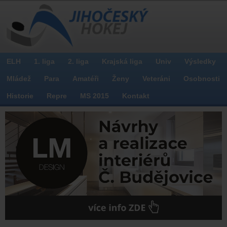
ELH
1. liga
2. liga
Krajská liga
Univ
Výsledky
Mládež
Para
Amatéři
Ženy
Veteráni
Osobnosti
Historie
Repre
MS 2015
Kontakt