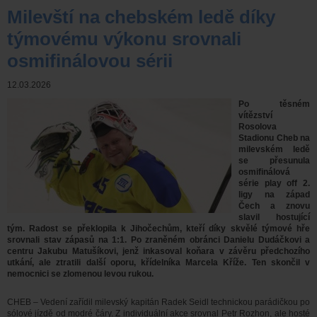
Milevští na chebském ledě díky
týmovému výkonu srovnali
osmifinálovou sérii
12.03.2026
Po těsném
vítězství
Rosolova
Stadionu Cheb na
milevském ledě
se přesunula
osmifinálová
série play off 2.
ligy na západ
Čech a znovu
slavil hostující
tým. Radost se překlopila k Jihočechům, kteří díky skvělé týmové hře
srovnali stav zápasů na 1:1. Po zraněném obránci Danielu Dudáčkovi a
centru Jakubu Matušíkovi, jenž inkasoval koňara v závěru předchozího
utkání, ale ztratili další oporu, křídelníka Marcela Kříže. Ten skončil v
nemocnici se zlomenou levou rukou.
CHEB – Vedení zařídil milevský kapitán Radek Seidl technickou parádičkou po
sólové jízdě od modré čáry. Z individuální akce srovnal Petr Rozhon, ale hosté