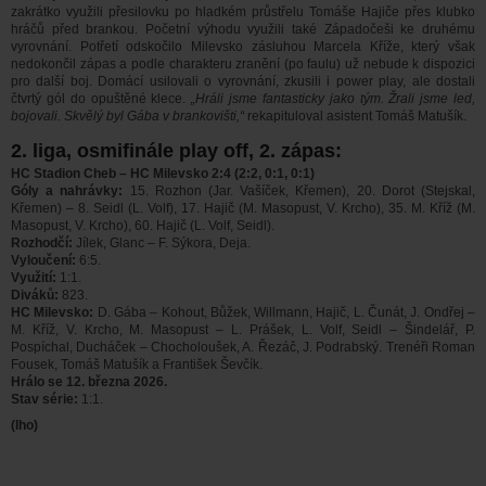
zakrátko využili přesilovku po hladkém průstřelu Tomáše Hajiče přes klubko
hráčů před brankou. Početní výhodu využili také Západočeši ke druhému
vyrovnání. Potřetí odskočilo Milevsko zásluhou Marcela Kříže, který však
nedokončil zápas a podle charakteru zranění (po faulu) už nebude k dispozici
pro další boj. Domácí usilovali o vyrovnání, zkusili i power play, ale dostali
čtvrtý gól do opuštěné klece.
„Hráli jsme fantasticky jako tým. Žrali jsme led,
bojovali. Skvělý byl Gába v brankovišti,“
rekapituloval asistent Tomáš Matušík.
2. liga, osmifinále play off, 2. zápas:
HC Stadion Cheb – HC Milevsko 2:4 (2:2, 0:1, 0:1)
Góly a nahrávky:
15. Rozhon (Jar. Vašíček, Křemen), 20. Dorot (Stejskal,
Křemen) – 8. Seidl (L. Volf), 17. Hajič (M. Masopust, V. Krcho), 35. M. Kříž (M.
Masopust, V. Krcho), 60. Hajič (L. Volf, Seidl).
Rozhodčí:
Jílek, Glanc – F. Sýkora, Deja.
Vyloučení:
6:5.
Využití:
1:1.
Diváků:
823.
HC Milevsko:
D. Gába – Kohout, Bůžek, Willmann, Hajič, L. Čunát, J. Ondřej –
M. Kříž, V. Krcho, M. Masopust – L. Prášek, L. Volf, Seidl – Šindelář, P.
Pospíchal, Ducháček – Chocholoušek, A. Řezáč, J. Podrabský. Trenéři Roman
Fousek, Tomáš Matušík a František Ševčík.
Hrálo se 12. března 2026.
Stav série:
1:1.
(lho)