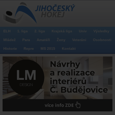
ELH
1. liga
2. liga
Krajská liga
Univ
Výsledky
Mládež
Para
Amatéři
Ženy
Veteráni
Osobnosti
Historie
Repre
MS 2015
Kontakt