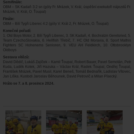
Semifinále:
OBM – SK Kadaň 3:2 sn (góly Fr. Mrázek, V. Král, úspěšní exekutoři nájezdů Fr.
Mrázek, V. Král, O. Ťoupal)
Finále:
OBM – Bílí Tygři Liberec 4:2 (góly V. Král 2, Fr. Mrázek, O. Ťoupal)
Konečné pořadí:
1. Old Boys Motor, 2. Bílí Tygři Liberec, 3. SK Kadaň, 4. Bochratzn Geretsried, 5.
Team CzechoSlovakia, 6. Hellfish Třebíč, 7. HC Old Moravia, 8. Sport Mathis
Fighters SC Hohenems Senioren, 9. VEU AH Feldkirch, 10. Ottobrooklyn
Oldboys
Sestava vítězů:
David Dědič, Lukáš Zajíček – Kamil Ťoupal, Robert Bauer, Pavel Semotán, Petr
Kuda, Luděk Kotek, Jiří Hazuka – Václav Král, Radek Ťoupal, Ondřej Ťoupal,
František Mrázek, Pavel Musil, Karel Beneš, Tomáš Bednařík, Ladislav Vítovec,
Jan Liška. Kustodi Jaroslav Běhounek, David Petrovič a Milan Písecký.
Hrálo se 7. a 8. prosince 2024.