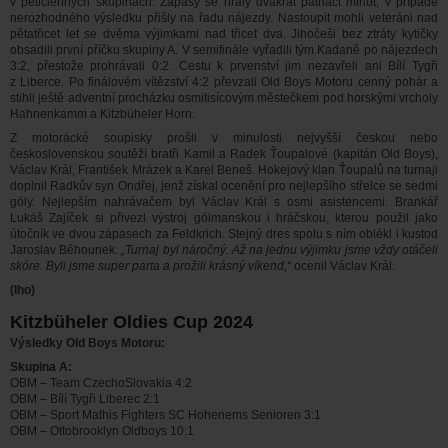
v pětičlenných skupinách. Zápasy se hrály dvakrát patnáct minut, v případě
nerozhodného výsledku přišly na řadu nájezdy. Nastoupit mohli veteráni nad
pětatřicet let se dvěma výjimkami nad třicet dva. Jihočeši bez ztráty kytičky
obsadili první příčku skupiny A. V semifinále vyřadili tým Kadaně po nájezdech
3:2, přestože prohrávali 0:2. Cestu k prvenství jim nezavřeli ani Bílí Tygři
z Liberce. Po finálovém vítězství 4:2 převzali Old Boys Motoru cenný pohár a
stihli ještě adventní procházku osmitisícovým městečkem pod horskými vrcholy
Hahnenkamm a Kitzbüheler Horn.
Z motorácké soupisky prošli v minulosti nejvyšší českou nebo
československou soutěží bratři Kamil a Radek Ťoupalové (kapitán Old Boys),
Václav Král, František Mrázek a Karel Beneš. Hokejový klan Ťoupalů na turnaji
doplnil Radkův syn Ondřej, jenž získal ocenění pro nejlepšího střelce se sedmi
góly. Nejlepším nahrávačem byl Václav Král s osmi asistencemi. Brankář
Lukáš Zajíček si přivezl výstroj gólmanskou i hráčskou, kterou použil jako
útočník ve dvou zápasech za Feldkrich. Stejný dres spolu s ním oblékl i kustod
Jaroslav Běhounek.
„Turnaj byl náročný. Až na jednu výjimku jsme vždy otáčeli
skóre. Byli jsme super parta a prožili krásný víkend,“
ocenil Václav Král.
(lho)
Kitzbüheler Oldies Cup 2024
Výsledky Old Boys Motoru:
Skupina A:
OBM – Team CzechoSlovakia 4:2
OBM – Bílí Tygři Liberec 2:1
OBM – Sport Mathis Fighters SC Hohenems Senioren 3:1
OBM – Ottobrooklyn Oldboys 10:1