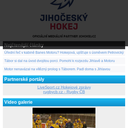
Nejčtenější články
Úřední řeč v kabině Banes Motoru? Hokejová, ujišťuje s úsměvem Petrovický
Tábor si dal na úvod dvojitou porci. Pomohl k rozjezdu Jihlavě a Motoru
Motor nenavázal na vítězný prolog s Táborem. Padl doma s Jihlavou
Partnerské portály
LiveSport.cz Hokejové zprávy
rugbycb.cz - Rugby ČB
Video galerie