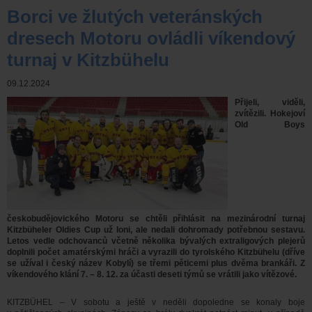
Borci ve žlutých veteránských
dresech Motoru ovládli víkendový
turnaj v Kitzbühelu
09.12.2024
Přijeli, viděli,
zvítězili. Hokejoví
Old Boys
českobudějovického Motoru se chtěli přihlásit na mezinárodní turnaj
Kitzbüheler Oldies Cup už loni, ale nedali dohromady potřebnou sestavu.
Letos vedle odchovanců včetně několika bývalých extraligových plejerů
doplnili počet amatérskými hráči a vyrazili do tyrolského Kitzbühelu (dříve
se užíval i český název Kobylí) se třemi pěticemi plus dvěma brankáři. Z
víkendového klání 7. – 8. 12. za účasti deseti týmů se vrátili jako vítězové.
KITZBÜHEL – V sobotu a ještě v neděli dopoledne se konaly boje