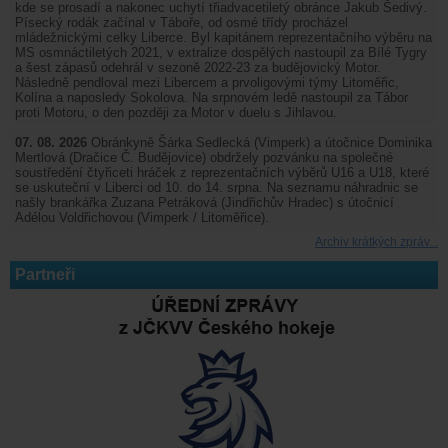
kde se prosadí a nakonec uchytí třiadvacetiletý obránce Jakub Šedivý.
Písecký rodák začínal v Táboře, od osmé třídy procházel
mládežnickými celky Liberce. Byl kapitánem reprezentačního výběru na
MS osmnáctiletých 2021, v extralize dospělých nastoupil za Bílé Tygry
a šest zápasů odehrál v sezoně 2022-23 za budějovický Motor.
Následně pendloval mezi Libercem a prvoligovými týmy Litoměřic,
Kolína a naposledy Sokolova. Na srpnovém ledě nastoupil za Tábor
proti Motoru, o den později za Motor v duelu s Jihlavou.
07. 08. 2026
Obránkyně Šárka Sedlecká (Vimperk) a útočnice Dominika
Mertlová (Dračice Č. Budějovice) obdržely pozvánku na společné
soustředění čtyřiceti hráček z reprezentačních výběrů U16 a U18, které
se uskuteční v Liberci od 10. do 14. srpna. Na seznamu náhradnic se
našly brankářka Zuzana Petráková (Jindřichův Hradec) s útočnicí
Adélou Voldřichovou (Vimperk / Litoměřice).
Archiv krátkých zpráv...
Partneři