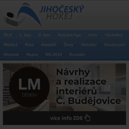
ELH
1. liga
2. liga
Krajská liga
Univ
Výsledky
Mládež
Para
Amatéři
Ženy
Veteráni
Osobnosti
Historie
Repre
MS 2015
Kontakt