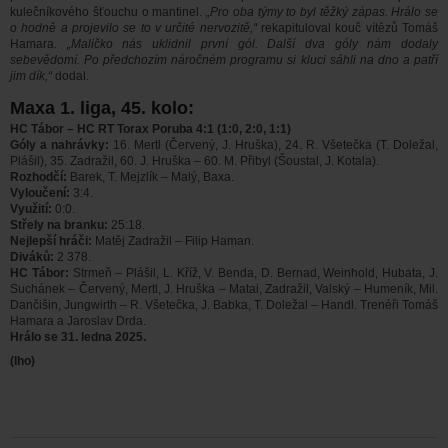
kulečníkového šťouchu o mantinel.
„Pro oba týmy to byl těžký zápas. Hrálo se
o hodně a projevilo se to v určité nervozitě,“
rekapituloval kouč vítězů Tomáš
Hamara.
„Maličko nás uklidnil první gól. Další dva góly nám dodaly
sebevědomí. Po předchozím náročném programu si kluci sáhli na dno a patří
jim dík,“
dodal.
Maxa 1. liga, 45. kolo:
HC Tábor – HC RT Torax Poruba 4:1 (1:0, 2:0, 1:1)
Góly a nahrávky:
16. Mertl (Červený, J. Hruška), 24. R. Všetečka (T. Doležal,
Plášil), 35. Zadražil, 60. J. Hruška – 60. M. Přibyl (Šoustal, J. Kotala).
Rozhodčí:
Barek, T. Mejzlík – Malý, Baxa.
Vyloučení:
3:4.
Využití:
0:0.
Střely na branku:
25:18.
Nejlepší hráči:
Matěj Zadražil – Filip Haman.
Diváků:
2 378.
HC Tábor:
Strmeň – Plášil, L. Kříž, V. Benda, D. Bernad, Weinhold, Hubata, J.
Suchánek – Červený, Mertl, J. Hruška – Matai, Zadražil, Valský – Humeník, Mil.
Dančišin, Jungwirth – R. Všetečka, J. Babka, T. Doležal – Handl. Trenéři Tomáš
Hamara a Jaroslav Drda.
Hrálo se 31. ledna 2025.
(lho)