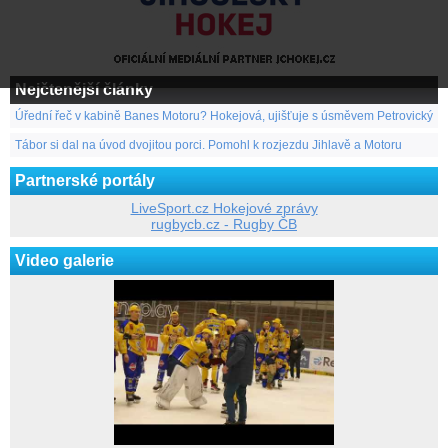
Nejčtenější články
Úřední řeč v kabině Banes Motoru? Hokejová, ujišťuje s úsměvem Petrovický
Tábor si dal na úvod dvojitou porci. Pomohl k rozjezdu Jihlavě a Motoru
Partnerské portály
LiveSport.cz Hokejové zprávy
rugbycb.cz - Rugby ČB
Video galerie