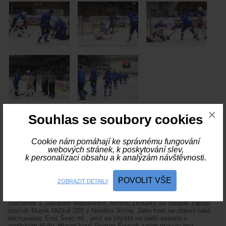
×
Krátké zprávy
Souhlas se soubory cookies
06. 08. 2026
Dvacetiletý útočník Eliáš Kubový rozšířil konkurenci v A-
týmu IHC Králové Písek v přípravě na 2. ligu a zabojuje o místo v
Cookie nám pomáhají ke správnému fungování
sestavě formou zkoušky. Rodák z Klatov a odchovanec tamního hokeje
webových stránek, k poskytování slev,
hrával také za Meteor Třemošná a poslední tři sezony působil v mládeži
k personalizaci obsahu a k analýzám návštěvnosti.
švédského klubu Nybro Vikings IF. Účinkování v píseckém dresu
prodloužil obránce Lukáš Novák, do tréninkového procesu se zapojil
gólman František Kovář z domácí juniorky.
POVOLIT VŠE
ZOBRAZIT DETAILY
05. 08. 2026
Trénink na ledě milevského zimního stadionu zahájil
druholigový A-tým první srpnové pondělí. Chyběli veteráni Jakub
Suchánek s Jakubem Matušíkem, formou zkoušky se naopak zapojil
útočník Marek Mičkal (20) z Nového Jičína. Jako host se objevil také
odchovanec Emil Švec ml., jenž se chystá na další sezonu v
anglickém Hullu. Hlavní kouč Roman Fousek zatím pracuje bez