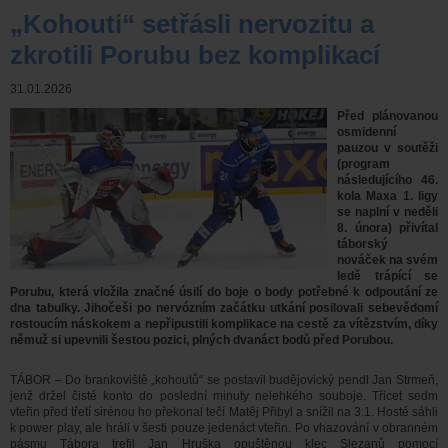
„Kohouti“ setřásli nervozitu a
zkrotili Porubu bez komplikací
31.01.2026
Před plánovanou
osmidenní
pauzou v soutěži
(program
následujícího 46.
kola Maxa 1. ligy
se naplní v neděli
8. února) přivítal
táborský
nováček na svém
ledě trápící se
Porubu, která vložila značné úsilí do boje o body potřebné k odpoutání ze
dna tabulky. Jihočeši po nervózním začátku utkání posilovali sebevědomí
rostoucím náskokem a nepřipustili komplikace na cestě za vítězstvím, díky
němuž si upevnili šestou pozici, plných dvanáct bodů před Porubou.
TÁBOR – Do brankoviště „kohoutů“ se postavil budějovický pendl Jan Strmeň,
jenž držel čisté konto do poslední minuty nelehkého souboje. Třicet sedm
vteřin před třetí sirénou ho překonal tečí Matěj Přibyl a snížil na 3:1. Hosté sáhli
k power play, ale hráli v šesti pouze jedenáct vteřin. Po vhazování v obranném
pásmu Tábora trefil Jan Hruška opuštěnou klec Slezanů pomocí