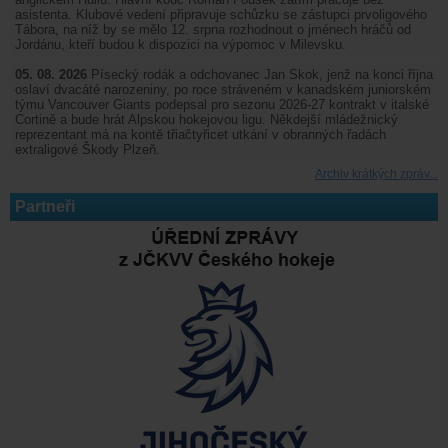
asistenta. Klubové vedení připravuje schůzku se zástupci prvoligového
Tábora, na níž by se mělo 12. srpna rozhodnout o jménech hráčů od
Jordánu, kteří budou k dispozici na výpomoc v Milevsku.
05. 08. 2026
Písecký rodák a odchovanec Jan Skok, jenž na konci října
oslaví dvacáté narozeniny, po roce stráveném v kanadském juniorském
týmu Vancouver Giants podepsal pro sezonu 2026-27 kontrakt v italské
Cortině a bude hrát Alpskou hokejovou ligu. Někdejší mládežnický
reprezentant má na kontě třiačtyřicet utkání v obranných řadách
extraligové Škody Plzeň.
Archiv krátkých zpráv...
Partneři