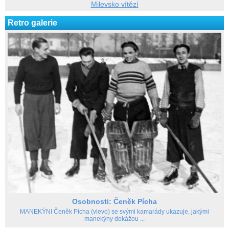
Milevsko vítězí
Retro galerie
Osobnosti: Čeněk Pícha
MANEKÝNI Čeněk Pícha (vlevo) se svými kamarády ukazuje, jakými
manekýny dokážou ...