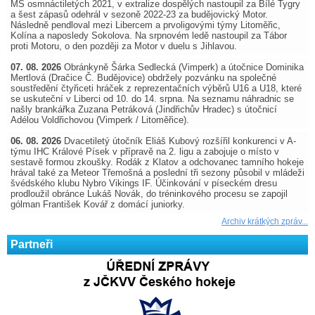
MS osmnáctiletých 2021, v extralize dospělých nastoupil za Bílé Tygry
a šest zápasů odehrál v sezoně 2022-23 za budějovický Motor.
Následně pendloval mezi Libercem a prvoligovými týmy Litoměřic,
Kolína a naposledy Sokolova. Na srpnovém ledě nastoupil za Tábor
proti Motoru, o den později za Motor v duelu s Jihlavou.
07. 08. 2026
Obránkyně Šárka Sedlecká (Vimperk) a útočnice Dominika
Mertlová (Dračice Č. Budějovice) obdržely pozvánku na společné
soustředění čtyřiceti hráček z reprezentačních výběrů U16 a U18, které
se uskuteční v Liberci od 10. do 14. srpna. Na seznamu náhradnic se
našly brankářka Zuzana Petráková (Jindřichův Hradec) s útočnicí
Adélou Voldřichovou (Vimperk / Litoměřice).
06. 08. 2026
Dvacetiletý útočník Eliáš Kubový rozšířil konkurenci v A-
týmu IHC Králové Písek v přípravě na 2. ligu a zabojuje o místo v
sestavě formou zkoušky. Rodák z Klatov a odchovanec tamního hokeje
hrával také za Meteor Třemošná a poslední tři sezony působil v mládeži
švédského klubu Nybro Vikings IF. Účinkování v píseckém dresu
prodloužil obránce Lukáš Novák, do tréninkového procesu se zapojil
gólman František Kovář z domácí juniorky.
Archiv krátkých zpráv...
Partneři