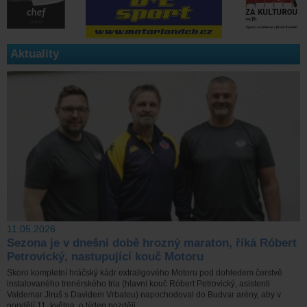
Aktuality
11.05.2026
Sezona je v dnešní době hrozný maraton, říká Róbert
Petrovický, nastupující kouč Motoru
Skoro kompletní hráčský kádr extraligového Motoru pod dohledem čerstvě
instalovaného trenérského tria (hlavní kouč Róbert Petrovický, asistenti
Valdemar Jiruš s Davidem Vrbatou) napochodoval do Budvar arény, aby v
pondělí 11. května, o týden později ...