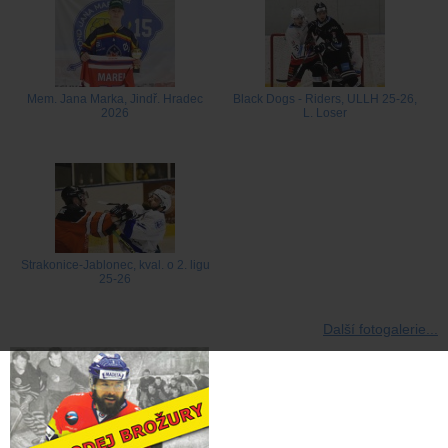
Mem. Jana Marka, Jindř. Hradec
Black Dogs - Riders, ULLH 25-26,
2026
L. Loser
Strakonice-Jablonec, kval. o 2. ligu
25-26
Další fotogalerie...