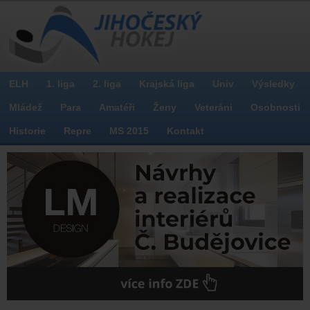
ELH
1. liga
2. liga
Krajská liga
Univ
Výsledky
Mládež
Para
Amatéři
Ženy
Veteráni
Osobnosti
Historie
Repre
MS 2015
Kontakt