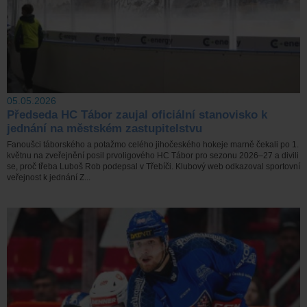
05.05.2026
Předseda HC Tábor zaujal oficiální stanovisko k
jednání na městském zastupitelstvu
Fanoušci táborského a potažmo celého jihočeského hokeje marně čekali po 1.
květnu na zveřejnění posil prvoligového HC Tábor pro sezonu 2026–27 a divili
se, proč třeba Luboš Rob podepsal v Třebíči. Klubový web odkazoval sportovní
veřejnost k jednání Z...