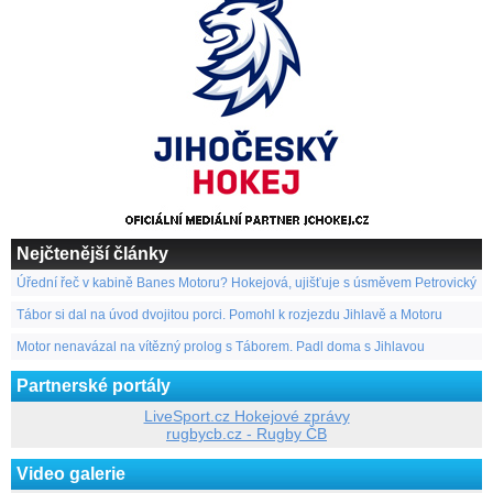
Nejčtenější články
Úřední řeč v kabině Banes Motoru? Hokejová, ujišťuje s úsměvem Petrovický
Tábor si dal na úvod dvojitou porci. Pomohl k rozjezdu Jihlavě a Motoru
Motor nenavázal na vítězný prolog s Táborem. Padl doma s Jihlavou
Partnerské portály
LiveSport.cz Hokejové zprávy
rugbycb.cz - Rugby ČB
Video galerie