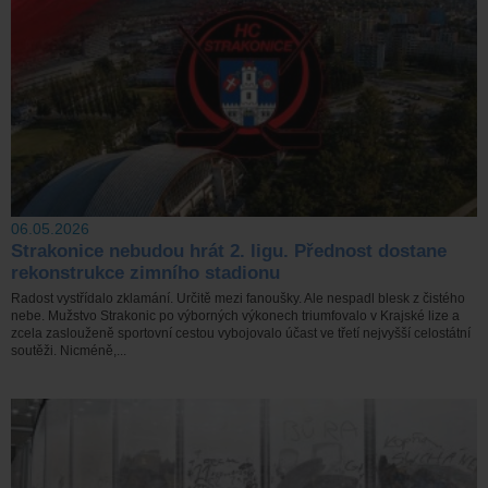
06.05.2026
Strakonice nebudou hrát 2. ligu. Přednost dostane
rekonstrukce zimního stadionu
Radost vystřídalo zklamání. Určitě mezi fanoušky. Ale nespadl blesk z čistého
nebe. Mužstvo Strakonic po výborných výkonech triumfovalo v Krajské lize a
zcela zaslouženě sportovní cestou vybojovalo účast ve třetí nejvyšší celostátní
soutěži. Nicméně,...