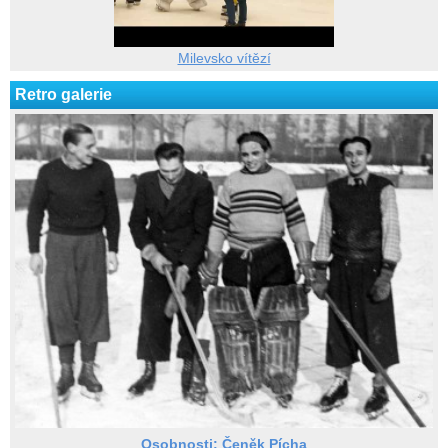
Milevsko vítězí
Retro galerie
Osobnosti: Čeněk Pícha