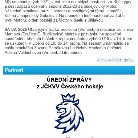
MS osmnáctiletých 2021, v extralize dospělých nastoupil za Bílé Tygry
a šest zápasů odehrál v sezoně 2022-23 za budějovický Motor.
Následně pendloval mezi Libercem a prvoligovými týmy Litoměřic,
Kolína a naposledy Sokolova. Na srpnovém ledě nastoupil za Tábor
proti Motoru, o den později za Motor v duelu s Jihlavou.
07. 08. 2026
Obránkyně Šárka Sedlecká (Vimperk) a útočnice Dominika
Mertlová (Dračice Č. Budějovice) obdržely pozvánku na společné
soustředění čtyřiceti hráček z reprezentačních výběrů U16 a U18, které
se uskuteční v Liberci od 10. do 14. srpna. Na seznamu náhradnic se
našly brankářka Zuzana Petráková (Jindřichův Hradec) s útočnicí
Adélou Voldřichovou (Vimperk / Litoměřice).
Archiv krátkých zpráv...
Partneři