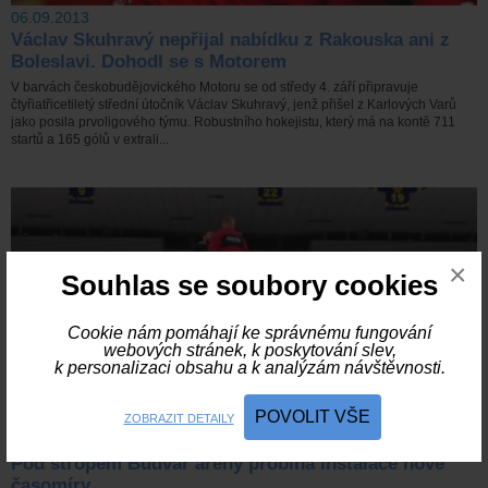
06.09.2013
Václav Skuhravý nepřijal nabídku z Rakouska ani z
Boleslavi. Dohodl se s Motorem
V barvách českobudějovického Motoru se od středy 4. září připravuje
čtyřiatřicetiletý střední útočník Václav Skuhravý, jenž přišel z Karlových Varů
jako posila prvoligového týmu. Robustního hokejistu, který má na kontě 711
startů a 165 gólů v extrali...
×
Souhlas se soubory cookies
Cookie nám pomáhají ke správnému fungování
webových stránek, k poskytování slev,
k personalizaci obsahu a k analýzám návštěvnosti.
POVOLIT VŠE
ZOBRAZIT DETAILY
05.09.2013
Pod stropem Budvar arény probíhá instalace nové
časomíry