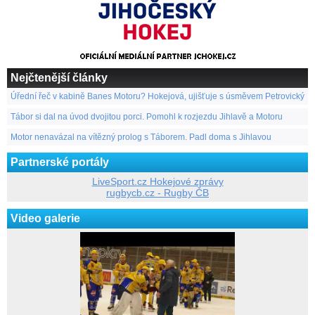
Nejčtenější články
Úřední řeč v kabině Banes Motoru? Hokejová, ujišťuje s úsměvem Petrovický
Tábor si dal na úvod dvojitou porci. Pomohl k rozjezdu Jihlavě a Motoru
Motor nenavázal na vítězný prolog s Táborem. Padl doma s Jihlavou
Partnerské portály
LiveSport.cz Hokejové zprávy
rugbycb.cz - Rugby ČB
Video galerie