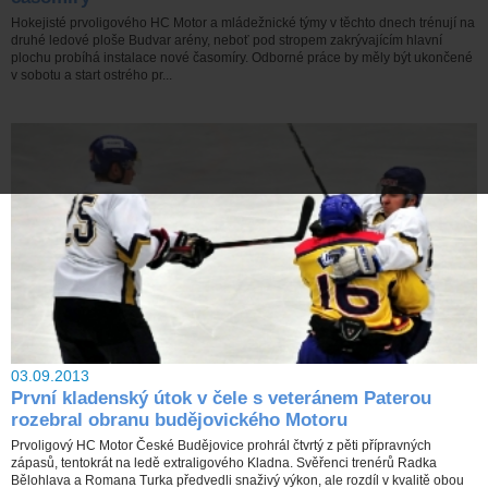
Hokejisté prvoligového HC Motor a mládežnické týmy v těchto dnech trénují na
druhé ledové ploše Budvar arény, neboť pod stropem zakrývajícím hlavní
plochu probíhá instalace nové časomíry. Odborné práce by měly být ukončené
v sobotu a start ostrého pr...
03.09.2013
První kladenský útok v čele s veteránem Paterou
rozebral obranu budějovického Motoru
Prvoligový HC Motor České Budějovice prohrál čtvrtý z pěti přípravných
zápasů, tentokrát na ledě extraligového Kladna. Svěřenci trenérů Radka
Bělohlava a Romana Turka předvedli snaživý výkon, ale rozdíl v kvalitě obou