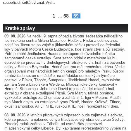
soupeřících celků byl znát. Výsl...
1
...
68
69
Krátké zprávy
09. 08. 2026
Na neděli 9. srpna připadla životní šedesátka někdejšího
technického centra Milana Mazance. Rodák z Písku a odchovanec
zdejšího Jitexu se po vojně v jihlavském béčku prosadil do federální
ligy v barvách Motoru České Budějovice, kde strávil čtyři a půl sezony.
Poté pomohl Jindřichovu Hradci s postupem do úvodního ročníku
samostatné české extraligy. Šest sezon přidal v mateřském klubu,
epizodně se představil v druholigových Strakonicích, hrál i za bavorské
celky v Selbu a Bayreuthu. Hodně pestrou měl trenérskou dráhu. Vedle
organizování mezinárodních letních kempů pro mládež v Písku působil
tamtéž řadu sezon u mládeže, na střídačku seniorských týmů se
postavil v Písku, Táboře, Šumperku, Jindřichově Hradci, rakouském
Zell am See a bavorském Weidenu. Mládežnické celky koučoval v
Herne či Straubingu. Jeho bratr David (o jedenáct let mladší) hrál
extraligu v obraně extraligové Plzně. Syn Martin, taktéž obránce,
vyzkoušel extraligu za Chomutov a zahrál si 1. ligu v Motoru. Mladší
syn Marek chytal za extraligové týmy Plzně, Hradce Králové, Třince,
okusil zámořskou AHL i NHL, ruskou KHL, nosil reprezentační dres.
08. 08. 2026
V letních přípravných zápasech bude zajímavé sledovat,
kde se prosadí a nakonec uchytí třiadvacetiletý obránce Jakub Šedivý.
Písecký rodák začínal v Táboře, od osmé třídy procházel
mládežnickými celky Liberce. Byl kapitánem reprezentačního výběru na