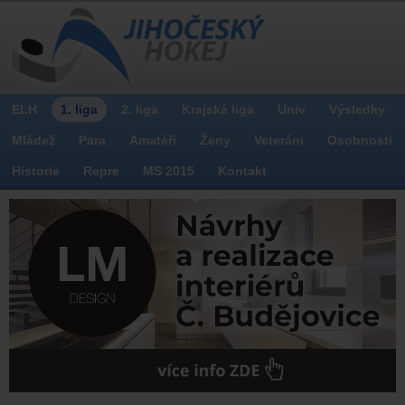
ELH
1. liga
2. liga
Krajská liga
Univ
Výsledky
Mládež
Para
Amatéři
Ženy
Veteráni
Osobnosti
Historie
Repre
MS 2015
Kontakt